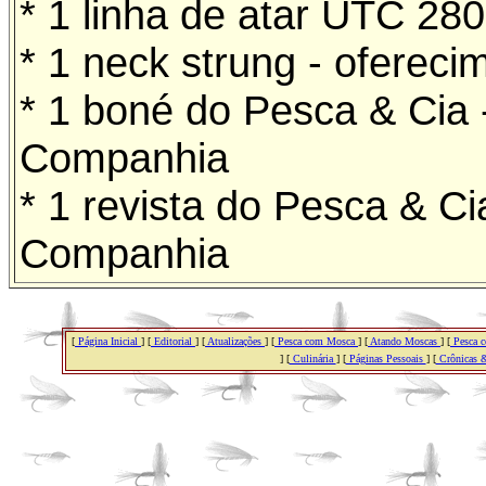
* 1 linha de atar UTC 280
* 1 neck strung - ofereci
* 1 boné do Pesca & Cia 
Companhia
* 1 revista do Pesca & C
Companhia
[
Página Inicial
] [
Editorial
] [
Atualizações
] [
Pesca com Mosca
] [
Atando Moscas
] [
Pesca c
] [
Culinária
] [
Páginas Pessoais
] [
Crônicas