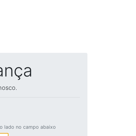
ança
nosco.
ao lado no campo abaixo