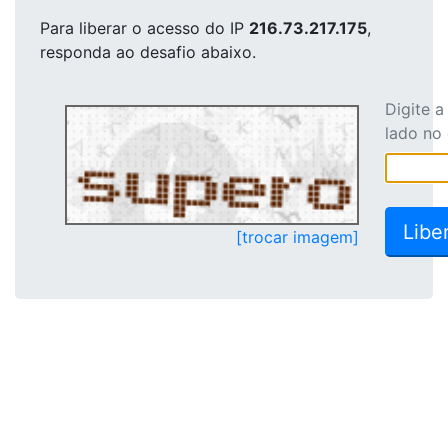
Para liberar o acesso
do IP
216.73.217.175
,
responda ao desafio abaixo.
Digite 
lado no
[trocar imagem]