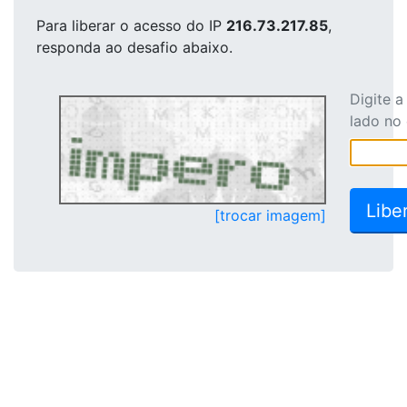
Para liberar o acesso
do IP
216.73.217.85
,
responda ao desafio abaixo.
Digite 
lado no
[trocar imagem]