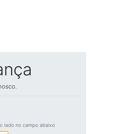
ança
nosco.
ao lado no campo abaixo