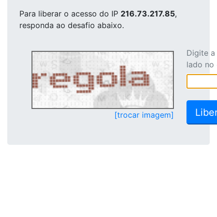
Para liberar o acesso
do IP
216.73.217.85
,
responda ao desafio abaixo.
Digite 
lado no
[trocar imagem]