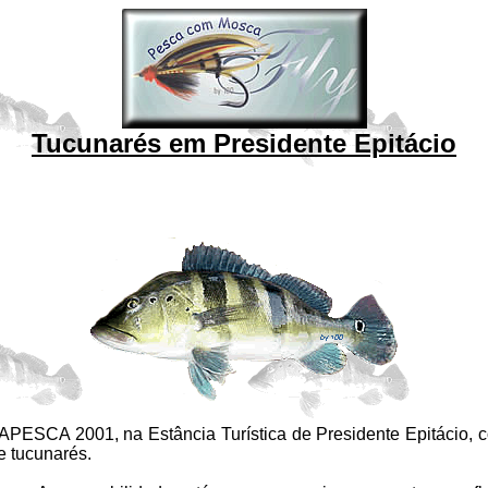
Tucunarés em Presidente Epitácio
CA 2001, na Estância Turística de Presidente Epitácio, co
e tucunarés.