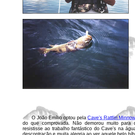
O João Emílio optou pela
Cave's Rattlin Minno
do que comprovada. Não demorou muito para 
resistisse ao trabalho fantástico do Cave's na á
descontração e muita alegria ao ver aquele belo híb