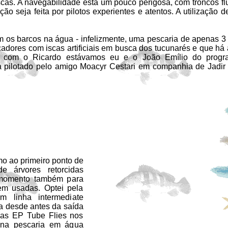
. A navegabilidade está um pouco perigosa, com troncos flut
seja feita por pilotos experientes e atentos. A utilização d
 barcos na água - infelizmente, uma pescaria de apenas 3 h
scadores com iscas artificiais em busca dos tucunarés e que h
o com o Ricardo estávamos eu e o João Emílio do progr
era pilotado pelo amigo Moacyr Cestari em companhia de Jadi
ao primeiro ponto de
 árvores retorcidas
o momento também para
em usadas. Optei pela
linha intermediate
da desde antes da saída
 as EP Tube Flies nos
 na pescaria em água