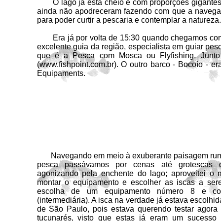
O lago já está cheio e com proporções gigantescas
ainda não apodreceram fazendo com que a navegação 
para poder curtir a pescaria e contemplar a natureza.
Era já por volta de 15:30 quando chegamos com os
excelente guia da região, especialista em guiar pe
que é a Pesca com Mosca ou Flyfishing. Junt
(www.fishpoint.com.br). O outro barco - Bocoío - 
Equipaments.
Navegando em meio à exuberante paisagem rumo 
pesca passávamos por cenas até grotescas de
agonizando pela enchente do lago; aproveitei 
montar o equipamento e escolher as iscas a ser
escolha de um equipamento número 8 e com 
(intermediária). A isca na verdade já estava escolhi
de São Paulo, pois estava querendo testar agora
tucunarés, visto que estas já eram um sucesso