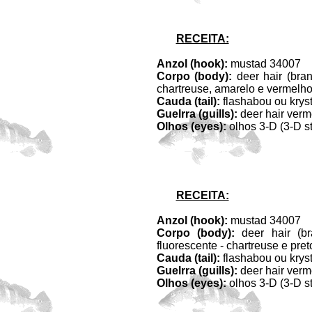
RECEITA:
Anzol (hook):
mustad 34007
Corpo (body):
deer hair (bran
chartreuse, amarelo e vermelho
Cauda (tail):
flashabou ou kryst
Guelrra (guills):
deer hair verm
Olhos (eyes):
olhos 3-D (3-D s
RECEITA:
Anzol (hook):
mustad 34007
Corpo (body):
deer hair (br
fluorescente - chartreuse e pret
Cauda (tail):
flashabou ou kryst
Guelrra (guills):
deer hair verm
Olhos (eyes):
olhos 3-D (3-D s