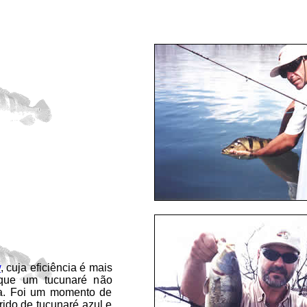
w
, cuja eficiência é mais
que um tucunaré não
gua. Foi um momento de
rido de tucunaré azul e