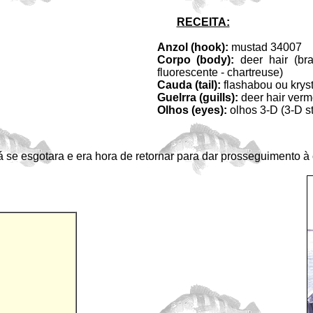
RECEITA:
Anzol (hook):
mustad 34007
Corpo (body):
deer hair (bra
fluorescente - chartreuse)
Cauda (tail):
flashabou ou kryst
Guelrra (guills):
deer hair verm
Olhos (eyes):
olhos 3-D (3-D s
 se esgotara e era hora de retornar para dar prosseguimento