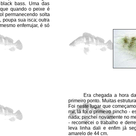
o black bass. Uma das
 é que quando o peixe é
zol permanecendo solta
, poupa sua isca; outra
mesmo enferrujar, é só
Era chegada a hora da ver
primeiro ponto. Muitas estrutur
Foi neste lugar que começamo
mil, lá foi o primeiro pincho - 
nada; pinchei novamente no me
- recomecei o trabalho e derr
leva linha dali e enfim já s
amarelo de 44 cm.