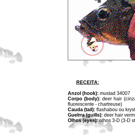
RECEITA:
Anzol (hook):
mustad 34007
Corpo (body):
deer hair (cinz
fluorescente - chartreuse)
Cauda (tail):
flashabou ou kryst
Guelrra (guills):
deer hair verm
Olhos (eyes):
olhos 3-D (3-D s