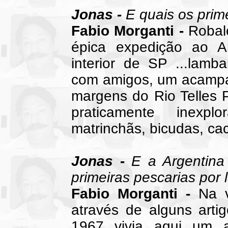
Jonas -
E quais os prime
Fabio Morganti -
Robal
épica expedição ao Ar
interior de SP ...lamb
com amigos, um acampa
margens do Rio Telles P
praticamente inexp
matrinchãs, bicudas, ca
Jonas -
E a Argentina 
primeiras pescarias por 
Fabio Morganti -
Na v
através de alguns art
1967 vivia aqui um a