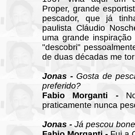
Proper, grande esportis
pescador, que já tin
paulista Cláudio Nosch
uma grande inspiração 
"descobri" pessoalment
de duas décadas me torne
Jonas -
Gosta de pesca
preferido?
Fabio Morganti -
No 
praticamente nunca pesq
Jonas -
Já pescou bonef
Fabio Morganti -
Fui a 