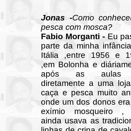
Jonas -
Como conhece
pesca com mosca?
Fabio Morganti -
Eu pa
parte da minha infânci
Itália ,entre 1956 e 
,em Bolonha e diáriam
após as aulas
diretamente a uma loj
caça e pesca muito an
onde um dos donos er
exímio mosqueiro , 
ainda usava as tradicio
linhas de crina de caval