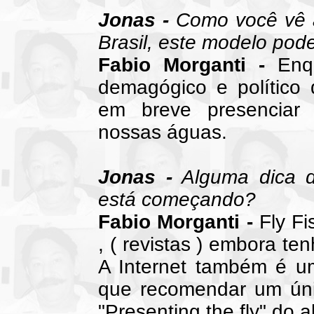
Jonas -
Como você vê a
Brasil, este modelo pod
Fabio Morganti -
Enqu
demagógico e político 
em breve presenciar 
nossas águas.
Jonas -
Alguma dica d
está começando?
Fabio Morganti -
Fly Fi
, ( revistas ) embora te
A Internet também é um
que recomendar um únic
"Presenting the fly" do 