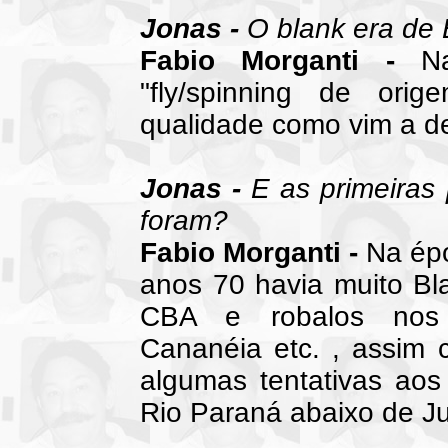
Jonas -
O blank era de 
Fabio Morganti -
Na
"fly/spinning de or
qualidade como vim a de
Jonas -
E as primeiras 
foram?
Fabio Morganti -
Na épo
anos 70 havia muito Bl
CBA e robalos nos t
Cananéia etc. , assim 
algumas tentativas aos
Rio Paraná abaixo de Ju