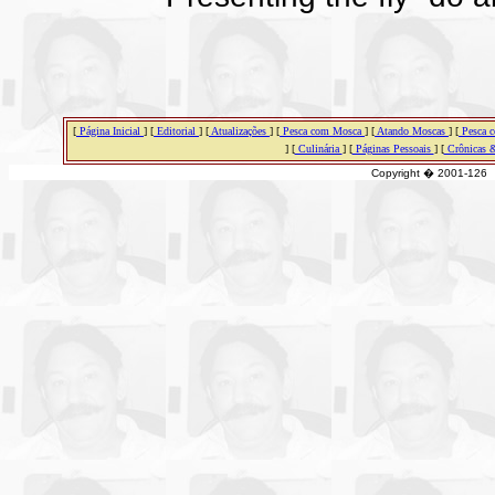
[
Página Inicial
] [
Editorial
] [
Atualizações
] [
Pesca com Mosca
] [
Atando Moscas
] [
Pesca c
] [
Culinária
] [
Páginas Pessoais
] [
Crônicas
Copyright � 2001-126 