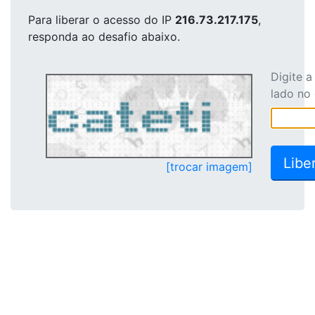
Para liberar o acesso
do IP
216.73.217.175
,
responda ao desafio abaixo.
Digite 
lado no
[trocar imagem]